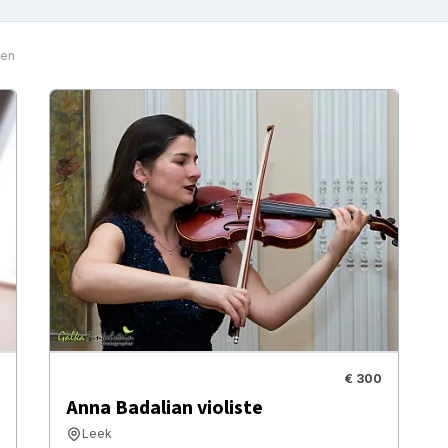
ten
€ 300
Anna Badalian violiste
Leek