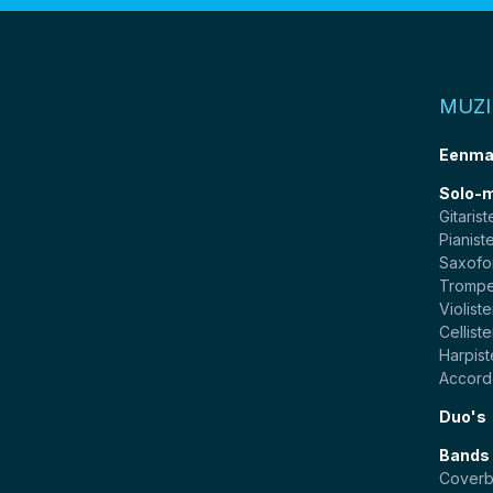
MUZ
Eenma
Solo-
Gitarist
Pianist
Saxofo
Trompe
Violist
Cellist
Harpis
Accord
Duo's
Bands
Cover