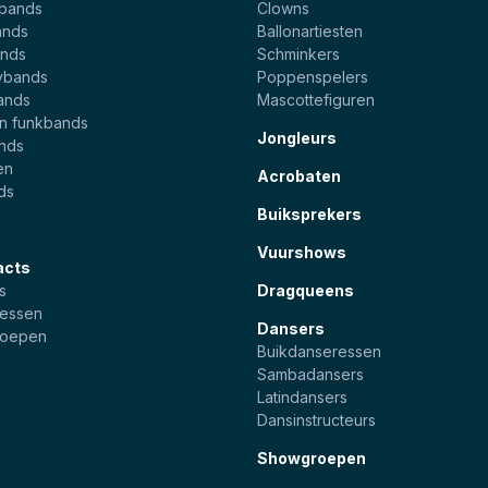
ebands
Clowns
ands
Ballonartiesten
nds
Schminkers
ybands
Poppenspelers
ands
Mascottefiguren
en funkbands
Jongleurs
ands
en
Acrobaten
ds
Buiksprekers
Vuurshows
acts
s
Dragqueens
essen
Dansers
roepen
Buikdanseressen
Sambadansers
Latindansers
Dansinstructeurs
Showgroepen