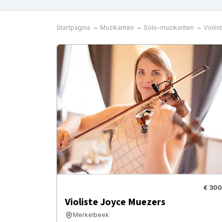
Startpagina
Muzikanten
Solo-muzikanten
Violis
€ 300
Violiste Joyce Muezers
Merkelbeek