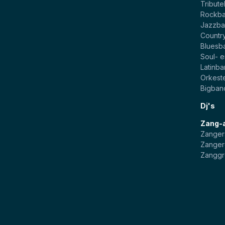
Tribut
Rockb
Jazzba
Countr
Bluesb
Soul- 
Latinb
Orkest
Bigban
Dj's
Zang-
Zanger
Zanger
Zangg