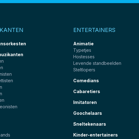
IKANTEN
ENTERTAINERS
nsorkesten
Animatie
Typetjes
muzikanten
Hostesses
en
Levende standbeelden
en
Steltlopers
nisten
ttisten
Comedians
en
Cabaretiers
en
ten
Imitatoren
eonisten
Goochelaars
Sneltekenaars
bands
Kinder-entertainers