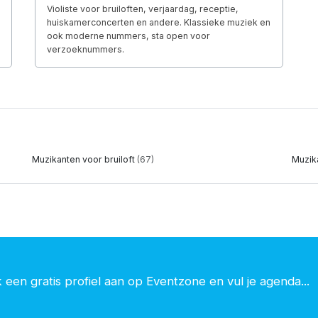
Violiste voor bruiloften, verjaardag, receptie,
huiskamerconcerten en andere. Klassieke muziek en
ook moderne nummers, sta open voor
verzoeknummers.
Muzikanten voor bruiloft
(67)
Muzik
een gratis profiel aan op Eventzone en vul je agenda...