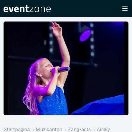
Startpagina
Muzikanten
Zang-acts
Aimily