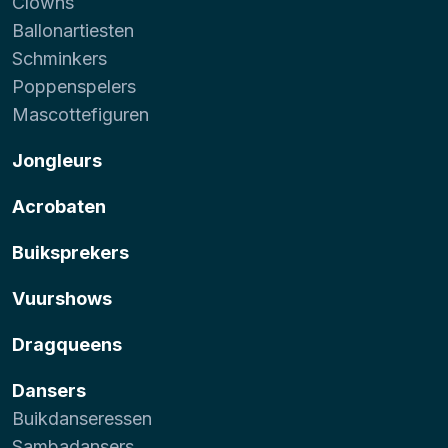
Clowns
Ballonartiesten
Schminkers
Poppenspelers
Mascottefiguren
Jongleurs
Acrobaten
Buiksprekers
Vuurshows
Dragqueens
Dansers
Buikdanseressen
Sambadansers