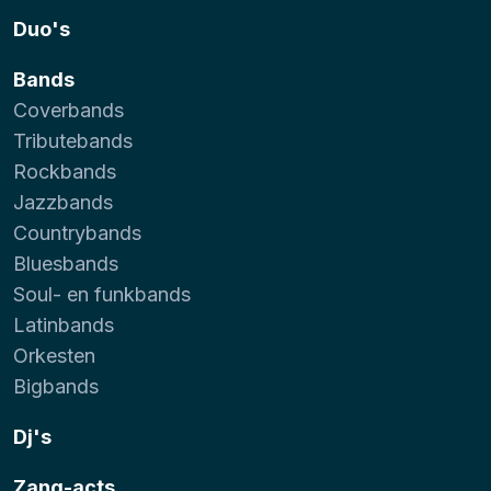
Duo's
Bands
Coverbands
Tributebands
Rockbands
Jazzbands
Countrybands
Bluesbands
Soul- en funkbands
Latinbands
Orkesten
Bigbands
Dj's
Zang-acts