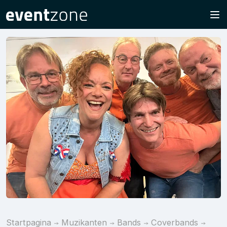
Startpagina
Muzikanten
Bands
Coverbands