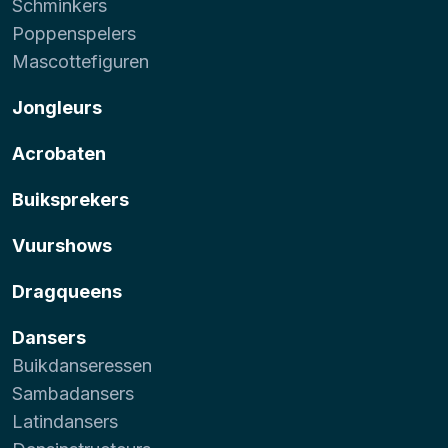
Schminkers
Poppenspelers
Mascottefiguren
Jongleurs
Acrobaten
Buiksprekers
Vuurshows
Dragqueens
Dansers
Buikdanseressen
Sambadansers
Latindansers