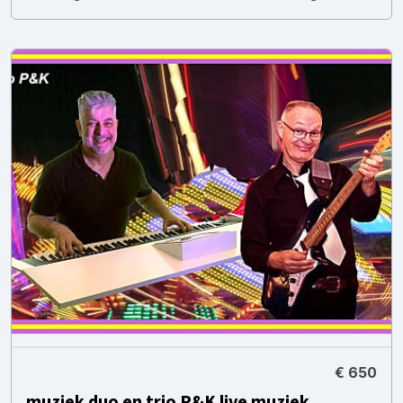
€ 650
muziek duo en trio P&K live muziek