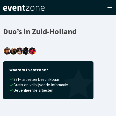
Duo’s in Zuid-Holland
Waarom Eventzone?
331+ artiesten beschikbaar
Gratis en vrijblijvende informatie
Geverifieerde artiesten