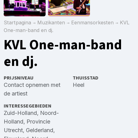
Startpagina
Muzikanten
Eenmansorkesten
KVL
One-man-band en dj.
KVL One-man-band
en dj.
PRIJSNIVEAU
THUISSTAD
Contact opnemen met
Heel
de artiest
INTERESSEGEBIEDEN
Zuid-Holland
,
Noord-
Holland
,
Provincie
Utrecht
,
Gelderland
,