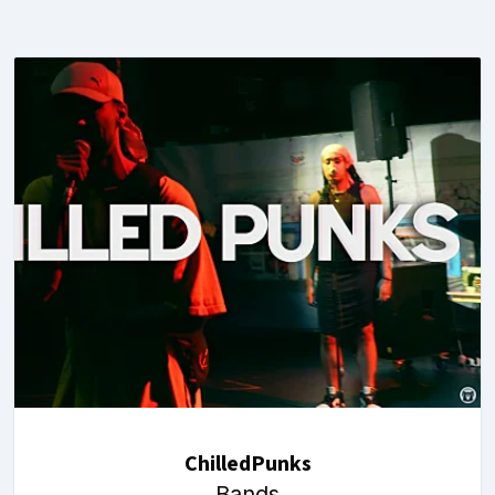
ChilledPunks
Bands