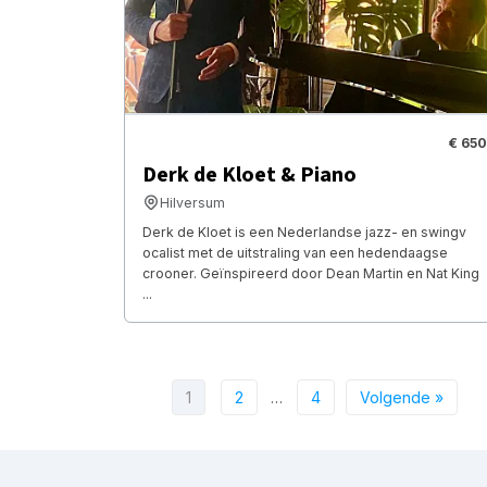
€ 650
Derk de Kloet & Piano
Hilversum
Derk de Kloet is een Nederlandse jazz- en swingv
ocalist met de uitstraling van een hedendaagse
crooner. Geïnspireerd door Dean Martin en Nat King
...
1
2
…
4
Volgende »