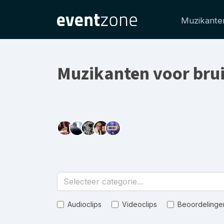
Muzikante
Muzikanten voor brui
Selecteer categorie...
Audioclips
Videoclips
Beoordelinge