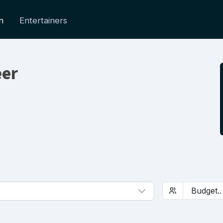
n
Entertainers
eer