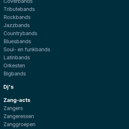
Coverbands
Tributebands
Rockbands
Jazzbands
Countrybands
Bluesbands
Soul- en funkbands
Latinbands
Orkesten
Bigbands
Dj's
Zang-acts
Zangers
Zangeressen
Zanggroepen