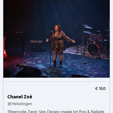
€ 150
Chanel Zoë
Hekelingen
​Sfeervolle Zang: Van Disney-magie tot Pop & Ballads ​