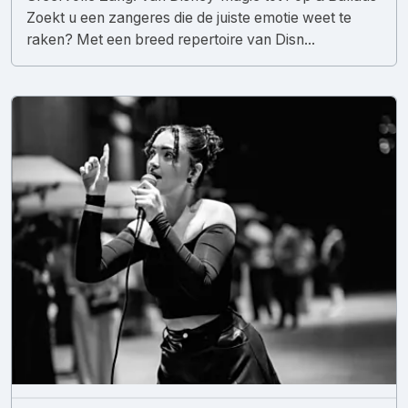
Zoekt u een zangeres die de juiste emotie weet te
raken? Met een breed repertoire van Disn...