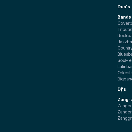
Duo's
Bands
Cover
Tribut
Rockb
Jazzba
Countr
Bluesb
Soul- 
Latinb
Orkest
Bigban
Dj's
Zang-
Zanger
Zanger
Zangg