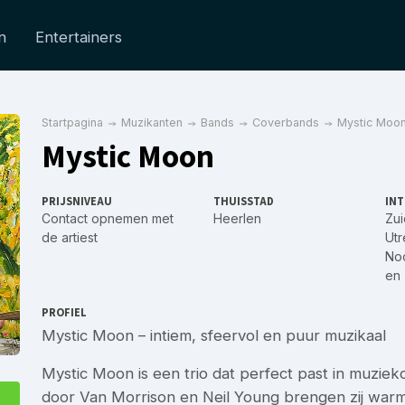
n
Entertainers
Startpagina
Muzikanten
Bands
Coverbands
Mystic Moo
Mystic Moon
PRIJSNIVEAU
THUISSTAD
INT
Contact opnemen met
Heerlen
Zui
de artiest
Utr
No
en
PROFIEL
Mystic Moon – intiem, sfeervol en puur muzikaal
Mystic Moon is een trio dat perfect past in muziek
door Van Morrison en Neil Young brengen zij warm