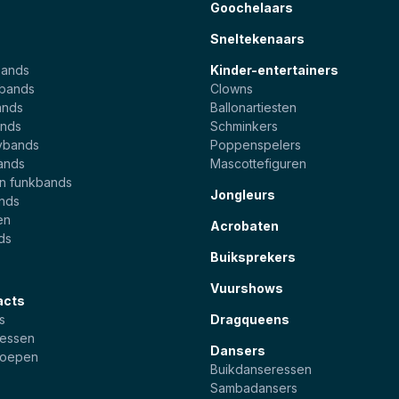
Goochelaars
Sneltekenaars
bands
Kinder-entertainers
ebands
Clowns
ands
Ballonartiesten
nds
Schminkers
ybands
Poppenspelers
ands
Mascottefiguren
en funkbands
Jongleurs
ands
en
Acrobaten
ds
Buiksprekers
Vuurshows
acts
s
Dragqueens
essen
Dansers
roepen
Buikdanseressen
Sambadansers