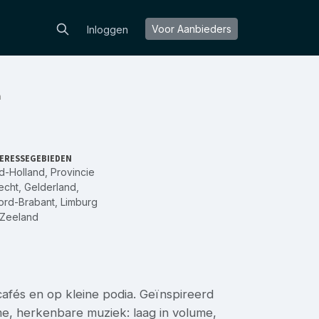
Voor Aanbieders
Inloggen
n
ERESSEGEBIEDEN
d-Holland
,
Provincie
echt
,
Gelderland
,
ord-Brabant
,
Limburg
Zeeland
cafés en op kleine podia. Geïnspireerd
e, herkenbare muziek: laag in volume,