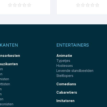
IKANTEN
ENTERTAINERS
nsorkesten
Animatie
Typetjes
muzikanten
Hostesses
en
Levende standbeelden
en
Steltlopers
nisten
ttisten
Comedians
en
Cabaretiers
en
ten
Imitatoren
eonisten