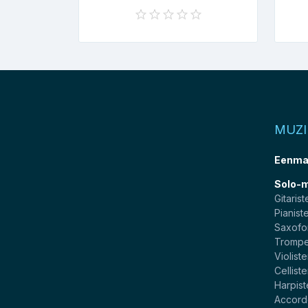
MUZ
Eenma
Solo-
Gitarist
Pianist
Saxofo
Trompe
Violist
Cellist
Harpis
Accord