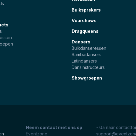
ds
Buiksprekers
Vuurshows
acts
s
Dragqueens
essen
Dansers
roepen
Buikdanseressen
Sambadansers
Latindansers
Dansinstructeurs
Showgroepen
Neem contact met ons op
- Ga naar contactfo
en
Eventzone
support@eventzone