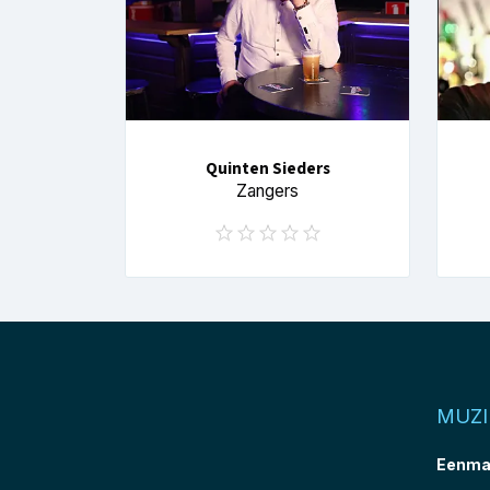
Quinten Sieders
Zangers
MUZ
Eenma