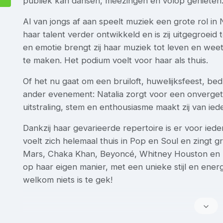
publiek kan dansen, meezingen en volop genieten
Al van jongs af aan speelt muziek een grote rol in N
haar talent verder ontwikkeld en is zij uitgegroeid t
en emotie brengt zij haar muziek tot leven en weet 
te maken. Het podium voelt voor haar als thuis.
Of het nu gaat om een bruiloft, huwelijksfeest, bed
ander evenement: Natalia zorgt voor een onvergete
uitstraling, stem en enthousiasme maakt zij van ie
Dankzij haar gevarieerde repertoire is er voor iede
voelt zich helemaal thuis in Pop en Soul en zingt 
Mars, Chaka Khan, Beyoncé, Whitney Houston en M
op haar eigen manier, met een unieke stijl en ener
welkom niets is te gek!