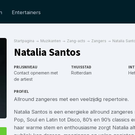
n
Entertainers
Startpagina
Muzikanten
Zang-acts
Zangers
Natalia Sant
Natalia Santos
PRIJSNIVEAU
THUISSTAD
INT
Contact opnemen met
Rotterdam
Het
de artiest
PROFIEL
Allround zangeres met een veelzijdig repertoire.
Natalia Santos is een energieke allround zangeres
Pop, Soul en Latin tot Disco, 80’s en 90’s classic
haar warme stem en enthousiasme zorgt Natalia alti