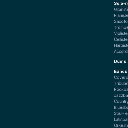
Solo-
Gitarist
Pianist
Saxofo
Trompe
Violist
Cellist
Harpis
Accord
Duo's
Bands
Cover
Tribut
Rockb
Jazzba
Countr
Bluesb
Soul- 
Latinb
Orkest