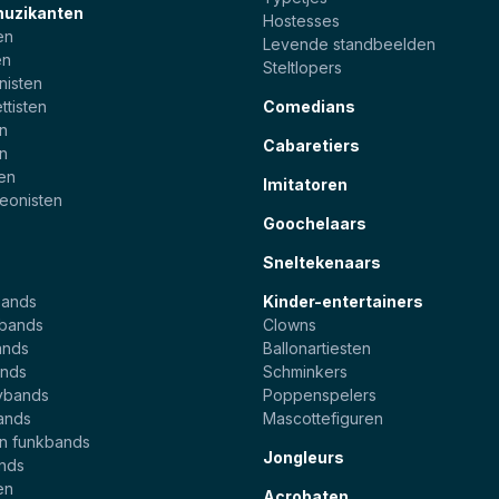
muzikanten
Hostesses
en
Levende standbeelden
en
Steltlopers
nisten
ttisten
Comedians
en
Cabaretiers
en
ten
Imitatoren
eonisten
Goochelaars
Sneltekenaars
bands
Kinder-entertainers
ebands
Clowns
ands
Ballonartiesten
nds
Schminkers
ybands
Poppenspelers
ands
Mascottefiguren
en funkbands
Jongleurs
ands
en
Acrobaten