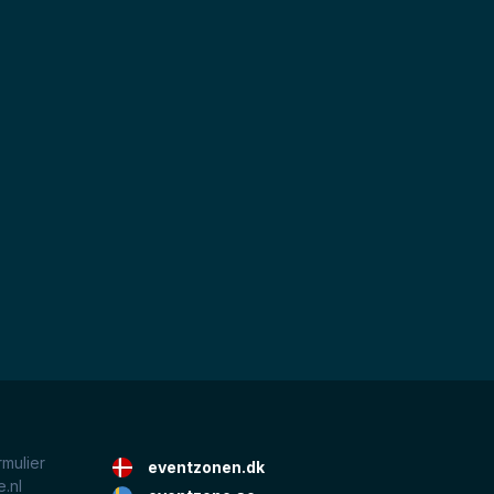
rmulier
eventzonen.dk
.nl