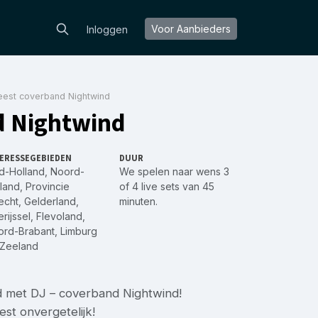
Voor Aanbieders
Inloggen
feest coverband Nightwind
nd Nightwind
ERESSEGEBIEDEN
DUUR
d-Holland
,
Noord-
We spelen naar wens 3
land
,
Provincie
of 4 live sets van 45
echt
,
Gelderland
,
minuten.
rijssel
,
Flevoland
,
ord-Brabant
,
Limburg
Zeeland
d met DJ – coverband Nightwind!
st onvergetelijk!