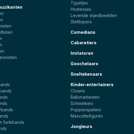
Typetjes
muzikanten
Hostesses
en
Levende standbeelden
en
Steltlopers
nisten
ttisten
Comedians
en
Cabaretiers
en
ten
Imitatoren
eonisten
Goochelaars
Sneltekenaars
bands
Kinder-entertainers
ebands
Clowns
ands
Ballonartiesten
nds
Schminkers
ybands
Poppenspelers
ands
Mascottefiguren
en funkbands
Jongleurs
ands