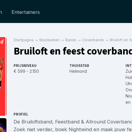
n
Entertainers
Startpagina
Muzikanten
Bands
Coverbands
Bruiloft en 
Bruiloft en feest coverba
PRIJSNIVEAU
THUISSTAD
INT
€ 599 - 2.150
Helmond
Zui
Hol
Utr
Ove
No
en
PROFIEL
De Bruiloftsband, Feestband & Allround Coverban
Zoek niet verder, boek Nightwind en maak jouw fee