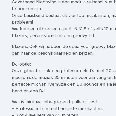
Coverband Nightwind is een modulaire band, wat b
te boeken zijn.
Onze basisband bestaat uit vier top muzikanten, ma
probleem!
We kunnen uitbreiden naar 5, 6, 7, 8 of zelfs 10 m
blazers, percussionist en een groovy DJ.
Blazers: Ook wij hebben de optie voor groovy blaze
dan naar de beschikbaarheid en prijzen.
DJ-optie:
Onze gitarist is ook een professionele DJ met 20 j
meerprijs de muziek 30 minuten voor aanvang en ti
perfecte mix van livemuziek en DJ-sounds en sla je
band en een DJ.
Wat is minimaal inbegrepen bij alle opties?
• Professionele en enthousiaste muzikanten.
• 3 of 4 live sets van 45 minuten.