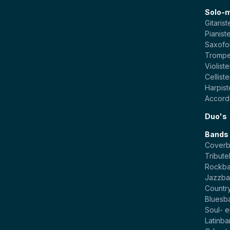
Solo-
Gitarist
Pianist
Saxofo
Trompe
Violist
Cellist
Harpis
Accord
Duo's
Bands
Cover
Tribut
Rockb
Jazzba
Countr
Bluesb
Soul- 
Latinb