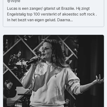
Wijhe
Lucas is een zanger/ gitarist uit Brazilie. Hij zingt
Engelstalig top 100 versterkt of akoestisc soft rock .
In het bezit van eigen geluid. Daarna...