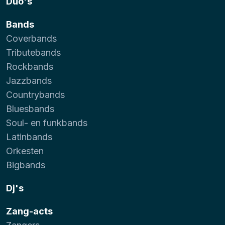
Duo's
Bands
Coverbands
Tributebands
Rockbands
Jazzbands
Countrybands
Bluesbands
Soul- en funkbands
Latinbands
Orkesten
Bigbands
Dj's
Zang-acts