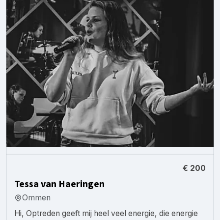
€ 200
Tessa van Haeringen
Ommen
Hi, Optreden geeft mij heel veel energie, die energie