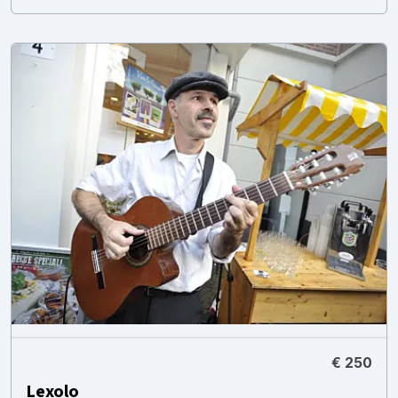
€ 250
Lexolo