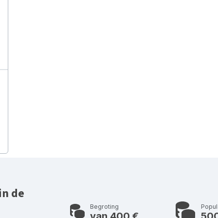
in de
Begroting
Popul
van 400 €
50