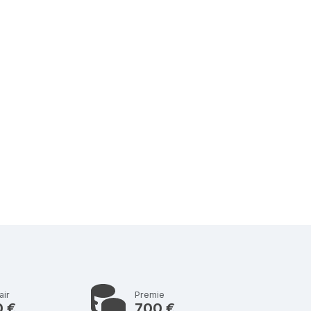
air
Premie
0 €
700 €