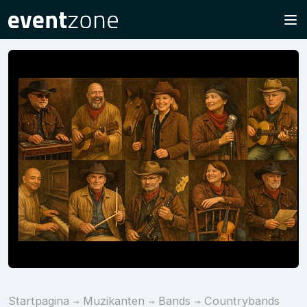
Startpagina
Muzikanten
Bands
Countrybands