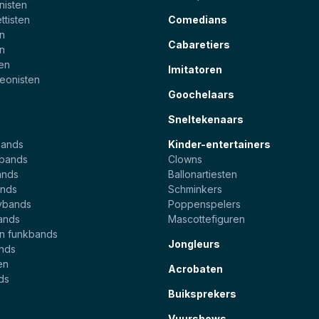
nisten
ttisten
Comedians
en
Cabaretiers
en
ten
Imitatoren
eonisten
Goochelaars
Sneltekenaars
bands
Kinder-entertainers
ebands
Clowns
ands
Ballonartiesten
nds
Schminkers
ybands
Poppenspelers
ands
Mascottefiguren
en funkbands
Jongleurs
ands
en
Acrobaten
ds
Buiksprekers
Vuurshows