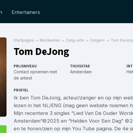
n
Entertainers
Startpagina
Muzikanten
Zang-acts
Zangers
Tom DeJon
Tom DeJong
PRIJSNIVEAU
THUISSTAD
INT
Contact opnemen met
Amsterdam
Het
de artiest
PROFIEL
Ik ben Tom DeJong, acteur/zanger en op mijn websi
lezen in het NL/ENG (mag geen website noemen hie
Mijn recentere 3 singles “Lied Van De Ouder Wo
Amsterdam”©2025 en “Helden Voor Een Dag” ©2026
en te horen/zien op mijn You Tube pagina. De 4e si