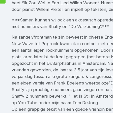
heet “Ik Zou Wel In Een Lied Willen Wonen”. Numm
door pianist Willem Pleiter en mijzelf op teksten, die
***Samen kunnen wij ook een akoestisch optred
met nummers van Shaffy en “De Verzoening”.***
Na zanger/frontman te zijn geweest in diverse Eng
New Wave tot Poprock kwam ik in contact met een 
een aantal eigen rocknummers opgenomen. Door Ra
plots jaren later bij de keel gegrepen (het betere
opgezocht in het Dr.Sarphatihuis in Amsterdam. 
vrienden geworden, de laatste 3,5 jaar van zijn le
verjaardag tussen alle grote zangers & zangeresse
een eigen versie van Frank Boeijen’s weergaloze”
Shaffy zijn prachtige nummers gaan zingen en na z
Shaffy 2 nummers bewerkt. “Het Is Stil In Amster
op You Tube onder mijn naam Tom DeJong..
Op een grappige tekst van een goede vriendin ben