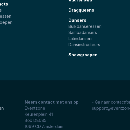
acts
s
Dragqueens
essen
Dansers
roepen
Buikdanseressen
Sambadansers
Latindansers
Dansinstructeurs
Showgroepen
Neem contact met ons op
- Ga naar contactfo
en
Eventzone
support@eventzone
Keurenplein 41
Box D8085
1069 CD
Amsterdam