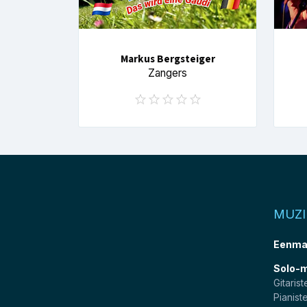
Markus Bergsteiger
Zangers
MUZ
Eenma
Solo-
Gitarist
Pianist