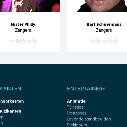
Mister Philly
Bart Schuermans
Zangers
Zangers
IKANTEN
ENTERTAINERS
nsorkesten
Animatie
Typetjes
muzikanten
Hostesses
en
Levende standbeelden
en
Steltlopers