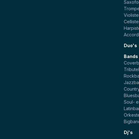
Saxofo
Trompe
Violist
Cellist
Harpis
Accord
Duo's
Bands
Cover
Tribut
Rockb
Jazzba
Countr
Bluesb
Soul- 
Latinb
Orkest
Bigban
Dj's