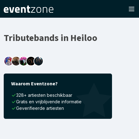
Tributebands in Heiloo
Waarom Eventzone?
328+ artiesten beschikbaar
Gratis en vrijblijvende informatie
Geverifieerde artiesten