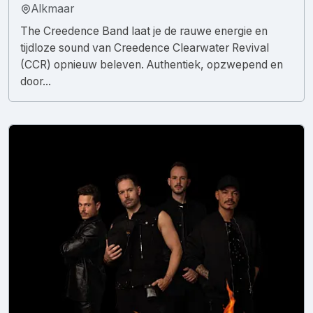
Alkmaar
The Creedence Band laat je de rauwe energie en
tijdloze sound van Creedence Clearwater Revival
(CCR) opnieuw beleven. Authentiek, opzwepend en
door...