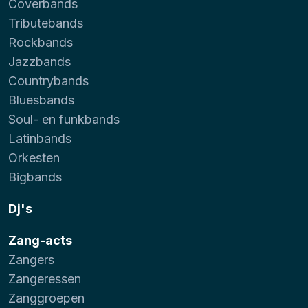
Coverbands
Tributebands
Rockbands
Jazzbands
Countrybands
Bluesbands
Soul- en funkbands
Latinbands
Orkesten
Bigbands
Dj's
Zang-acts
Zangers
Zangeressen
Zanggroepen