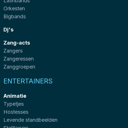
Latinbands
Orkesten
Bigbands
Dj's
Zang-acts
Zangers
Zangeressen
Zanggroepen
ENTERTAINERS
Animatie
Typetjes
Hostesses
Levende standbeelden
Steltlopers