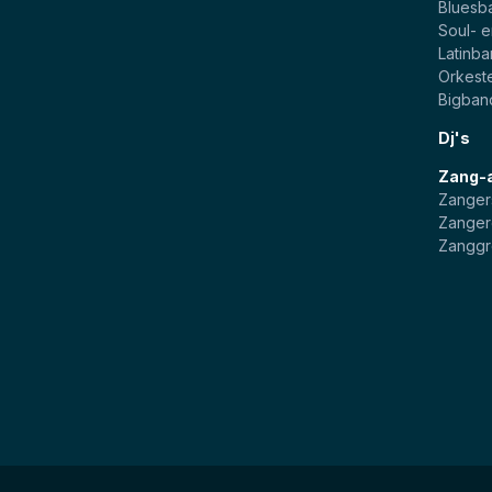
Bluesb
Soul- 
Latinb
Orkest
Bigban
Dj's
Zang-
Zanger
Zanger
Zangg