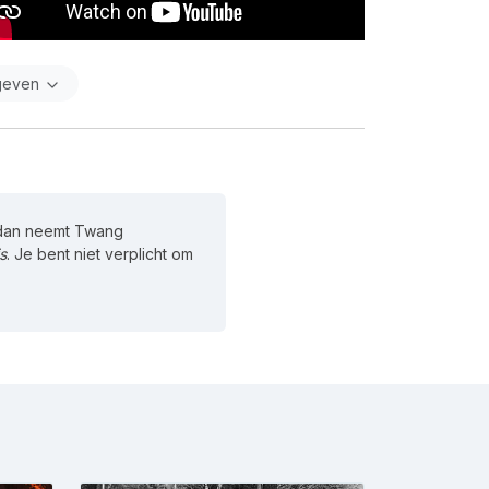
geven
, dan neemt Twang
s
. Je bent niet verplicht om