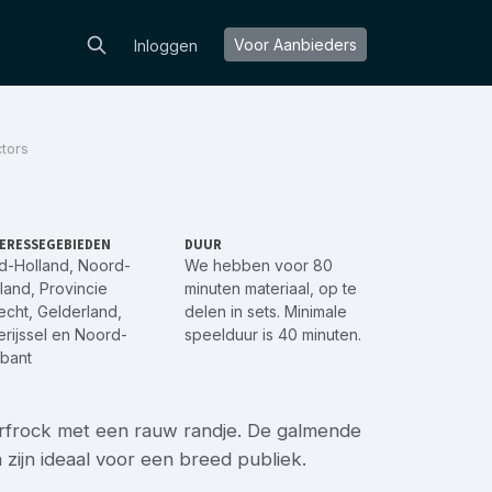
Voor Aanbieders
Inloggen
tors
ERESSEGEBIEDEN
DUUR
d-Holland
,
Noord-
We hebben voor 80
land
,
Provincie
minuten materiaal, op te
echt
,
Gelderland
,
delen in sets. Minimale
rijssel
en
Noord-
speelduur is 40 minuten.
bant
rfrock met een rauw randje. De galmende
zijn ideaal voor een breed publiek.