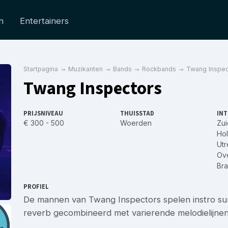
n
Entertainers
Startpagina
Muzikanten
Bands
Rockbands
Twang Inspec
Twang Inspectors
PRIJSNIVEAU
THUISSTAD
INT
€ 300 - 500
Woerden
Zui
Hol
Utr
Ove
Bra
PROFIEL
De mannen van Twang Inspectors spelen instro su
reverb gecombineerd met varierende melodielijnen 