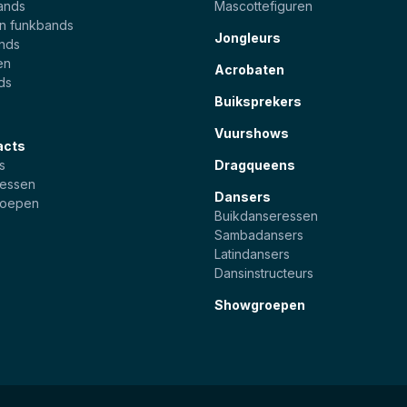
ands
Mascottefiguren
en funkbands
Jongleurs
ands
en
Acrobaten
ds
Buiksprekers
Vuurshows
acts
s
Dragqueens
essen
Dansers
roepen
Buikdanseressen
Sambadansers
Latindansers
Dansinstructeurs
Showgroepen