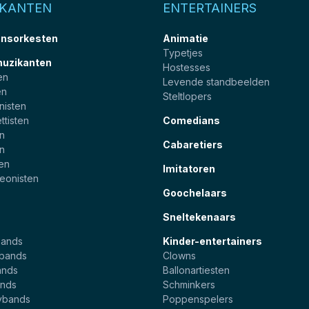
IKANTEN
ENTERTAINERS
nsorkesten
Animatie
Typetjes
muzikanten
Hostesses
en
Levende standbeelden
en
Steltlopers
nisten
ttisten
Comedians
en
Cabaretiers
en
ten
Imitatoren
eonisten
Goochelaars
Sneltekenaars
bands
Kinder-entertainers
ebands
Clowns
ands
Ballonartiesten
nds
Schminkers
ybands
Poppenspelers