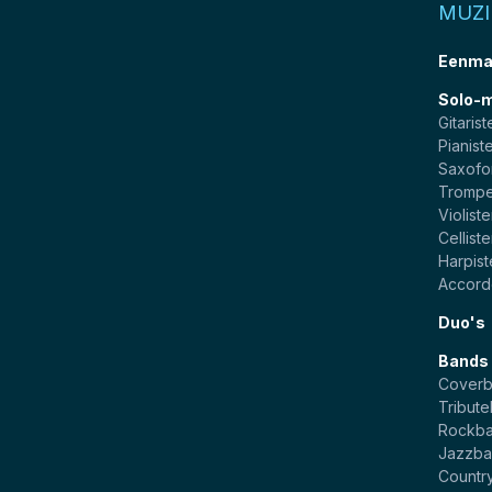
MUZ
Eenma
Solo-
Gitarist
Pianist
Saxofo
Trompe
Violist
Cellist
Harpis
Accord
Duo's
Bands
Cover
Tribut
Rockb
Jazzba
Countr