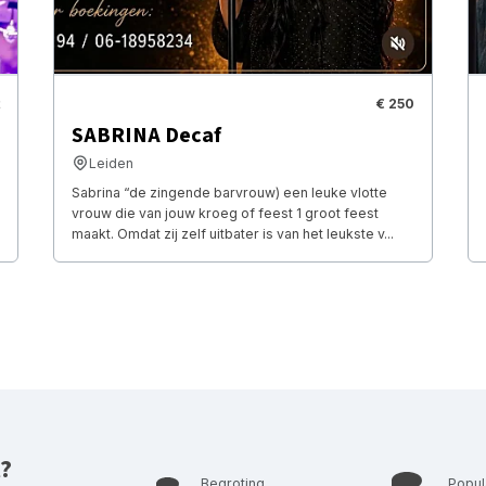
€ 250
SABRINA Decaf
Leiden
Sabrina “de zingende barvrouw) een leuke vlotte
vrouw die van jouw kroeg of feest 1 groot feest
maakt. Omdat zij zelf uitbater is van het leukste v...
t?
Begroting
Popul