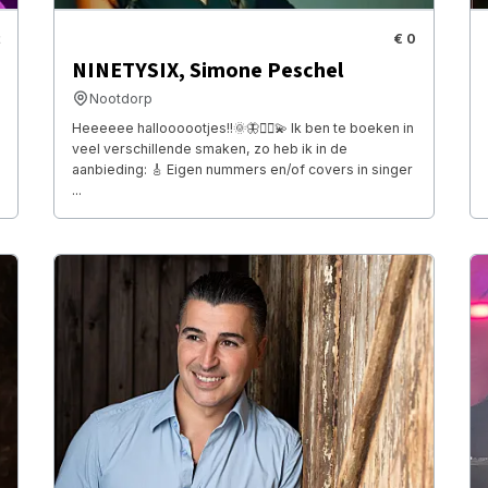
€ 0
NINETYSIX, Simone Peschel
Nootdorp
Heeeeee halloooootjes!!🌞🦋🧚‍♂️💫 Ik ben te boeken in
veel verschillende smaken, zo heb ik in de
aanbieding: 🎸 Eigen nummers en/of covers in singer
...