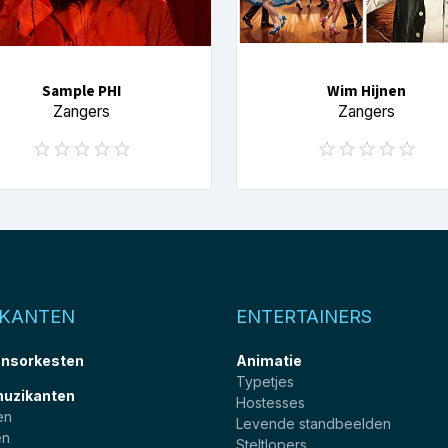
Sample PHI
Wim Hijnen
Zangers
Zangers
IKANTEN
ENTERTAINERS
nsorkesten
Animatie
Typetjes
muzikanten
Hostesses
en
Levende standbeelden
en
Steltlopers