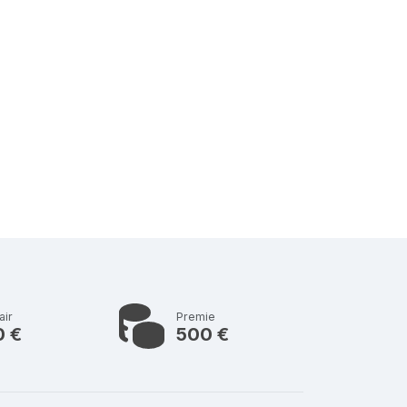
air
Premie
0 €
500 €