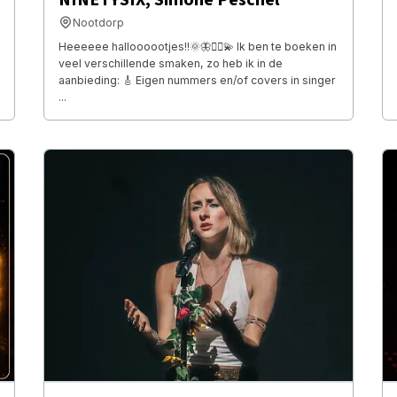
Nootdorp
Heeeeee halloooootjes!!🌞🦋🧚‍♂️💫 Ik ben te boeken in
veel verschillende smaken, zo heb ik in de
aanbieding: 🎸 Eigen nummers en/of covers in singer
...