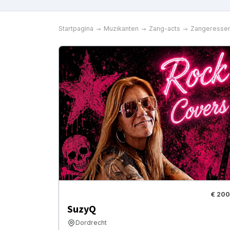
Startpagina
Muzikanten
Zang-acts
Zangeresse
€ 200
SuzyQ
Dordrecht