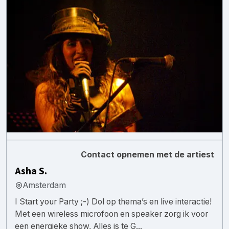
Contact opnemen met de artiest
Asha S.
Amsterdam
I Start your Party ;-) Dol op thema’s en live interactie!
Met een wireless microfoon en speaker zorg ik voor
een energieke show, Alles is te G...