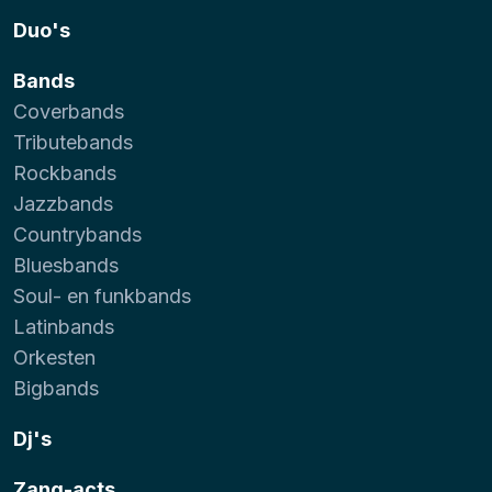
Duo's
Bands
Coverbands
Tributebands
Rockbands
Jazzbands
Countrybands
Bluesbands
Soul- en funkbands
Latinbands
Orkesten
Bigbands
Dj's
Zang-acts