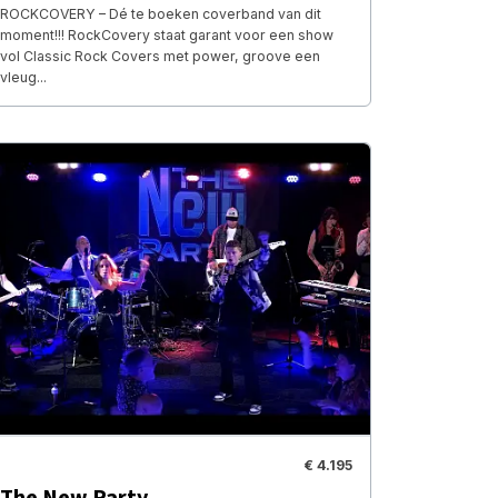
ROCKCOVERY – Dé te boeken coverband van dit
moment!!! RockCovery staat garant voor een show
vol Classic Rock Covers met power, groove een
vleug...
€ 4.195
The New Party