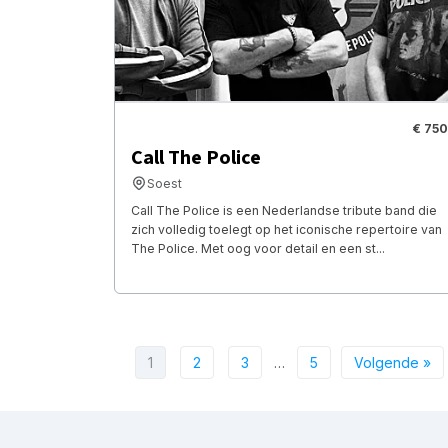
€ 750
Call The Police
Soest
Call The Police is een Nederlandse tribute band die
zich volledig toelegt op het iconische repertoire van
The Police. Met oog voor detail en een st...
1
2
3
…
5
Volgende »