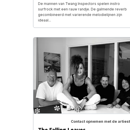
De mannen van Twang Inspectors spelen instro
surfrock met een rauw randje. De galmende reverb
gecombineerd met varierende melodielijnen zijn
ideaal...
Contact opnemen met de artiest
The Falling Leaves