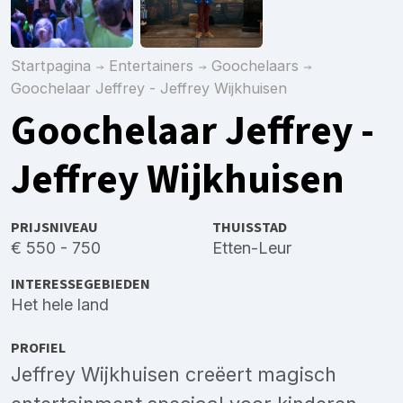
Startpagina
Entertainers
Goochelaars
Goochelaar Jeffrey - Jeffrey Wijkhuisen
Goochelaar Jeffrey -
Jeffrey Wijkhuisen
PRIJSNIVEAU
THUISSTAD
€ 550 - 750
Etten-Leur
INTERESSEGEBIEDEN
Het hele land
PROFIEL
Jeffrey Wijkhuisen creëert magisch