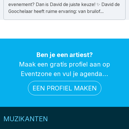
evenement? Dan is David de juiste keuze! ✨ David de
Goochelaar heeft ruime ervaring: van bruilof...
Ben je een artiest?
Maak een gratis profiel aan op
Eventzone en vul je agenda...
EEN PROFIEL MAKEN
MUZIKANTEN