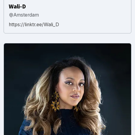
Wali-D
Amsterdam
https://linktr.ee/Wali_D