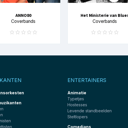
ANNO80
Het Ministerie van Blue
Coverbands
Coverbands
IKANTEN
ENTERTAINERS
nsorkesten
Animatie
Typetjes
muzikanten
Hostesses
en
Levende standbeelden
en
Steltlopers
nisten
ttisten
Comedians