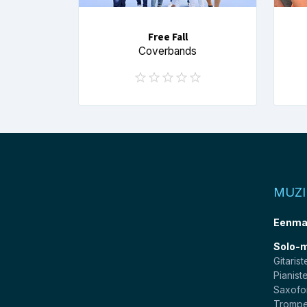
Free Fall
Coverbands
MUZ
Eenma
Solo-
Gitarist
Pianist
Saxofo
Trompe