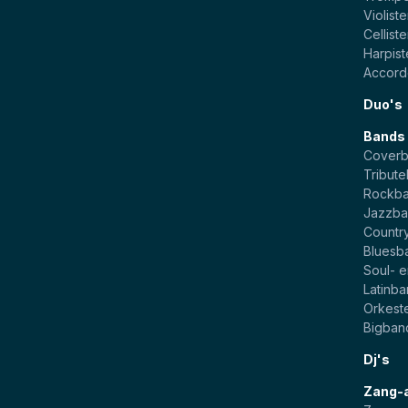
Violist
Cellist
Harpis
Accord
Duo's
Bands
Cover
Tribut
Rockb
Jazzba
Countr
Bluesb
Soul- 
Latinb
Orkest
Bigban
Dj's
Zang-