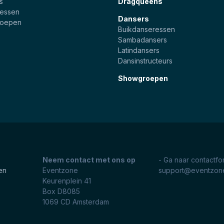
s
Dragqueens
essen
Dansers
roepen
Buikdanseressen
Sambadansers
Latindansers
Dansinstructeurs
Showgroepen
Neem contact met ons op
- Ga naar contactfo
en
Eventzone
support@eventzone
Keurenplein 41
Box D8085
1069 CD
Amsterdam