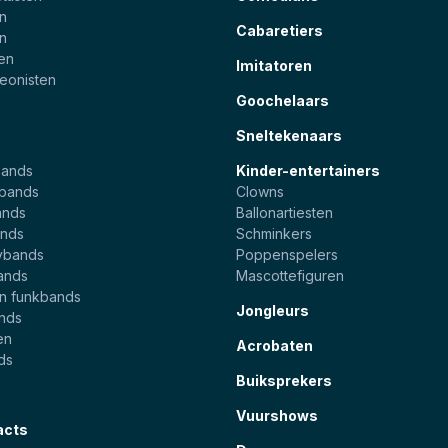
en
Cabaretiers
en
ten
Imitatoren
eonisten
Goochelaars
Sneltekenaars
bands
Kinder-entertainers
ebands
Clowns
ands
Ballonartiesten
nds
Schminkers
ybands
Poppenspelers
ands
Mascottefiguren
en funkbands
Jongleurs
ands
en
Acrobaten
ds
Buiksprekers
Vuurshows
acts