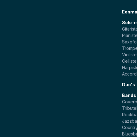
Eenma
Solo-
Gitarist
Pianist
Saxofo
Trompe
Violist
Cellist
Harpis
Accord
Duo's
Bands
Cover
Tribut
Rockb
Jazzba
Countr
Bluesb