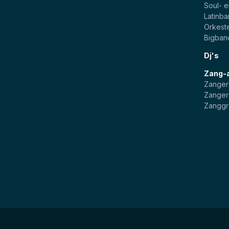
Soul- 
Latinb
Orkest
Bigban
Dj's
Zang-
Zanger
Zanger
Zangg