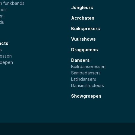
en funkbands
Jongleurs
ands
en
Acrobaten
ds
Buiksprekers
Vuurshows
acts
s
Dragqueens
essen
Dansers
roepen
Buikdanseressen
Sambadansers
Latindansers
Dansinstructeurs
Showgroepen