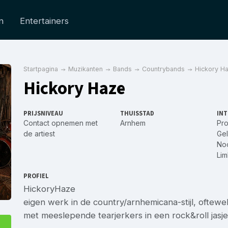
n
Entertainers
Startpagina
Muzikanten
Bands
Countrybands
Hickory H
Hickory Haze
PRIJSNIVEAU
THUISSTAD
INT
Contact opnemen met
Arnhem
Pro
de artiest
Gel
No
Li
PROFIEL
HickoryHaze
eigen werk in de country/arnhemicana-stijl, oftew
met meeslepende tearjerkers in een rock&roll jasje