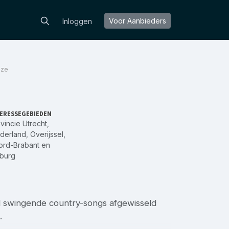
Voor Aanbieders
Inloggen
aze
ERESSEGEBIEDEN
vincie Utrecht
,
derland
,
Overijssel
,
ord-Brabant
en
mburg
el swingende country-songs afgewisseld
.