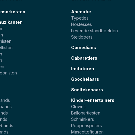
nsorkesten
Animatie
Typetjes
muzikanten
Hostesses
en
Levende standbeelden
en
Steltlopers
nisten
ttisten
Comedians
en
Cabaretiers
en
ten
Imitatoren
eonisten
Goochelaars
Sneltekenaars
bands
Kinder-entertainers
ebands
Clowns
ands
Ballonartiesten
nds
Schminkers
ybands
Poppenspelers
ands
Mascottefiguren