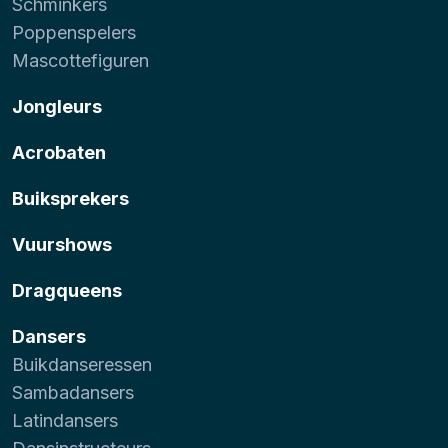
Schminkers
Poppenspelers
Mascottefiguren
Jongleurs
Acrobaten
Buiksprekers
Vuurshows
Dragqueens
Dansers
Buikdanseressen
Sambadansers
Latindansers