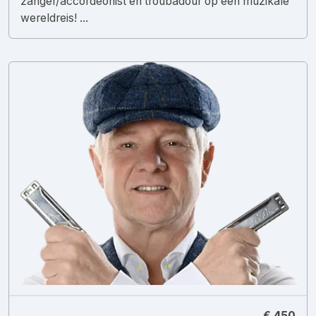
zanger/accordeonist en troubadour op een muzikale
wereldreis! ...
€ 450