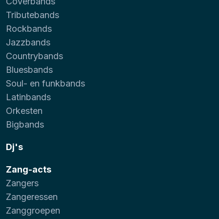
Coverbands
Tributebands
Rockbands
Jazzbands
Countrybands
Bluesbands
Soul- en funkbands
Latinbands
Orkesten
Bigbands
Dj's
Zang-acts
Zangers
Zangeressen
Zanggroepen