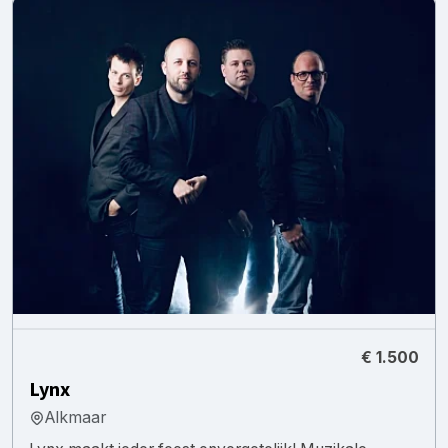
€ 1.500
Lynx
Alkmaar