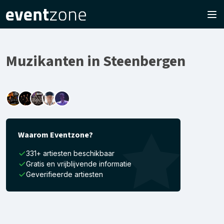
Muzikanten in Steenbergen
Waarom Eventzone?
331+ artiesten beschikbaar
Gratis en vrijblijvende informatie
Geverifieerde artiesten