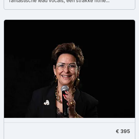
fantastische lead vocals, een strakke ritme...
€ 395