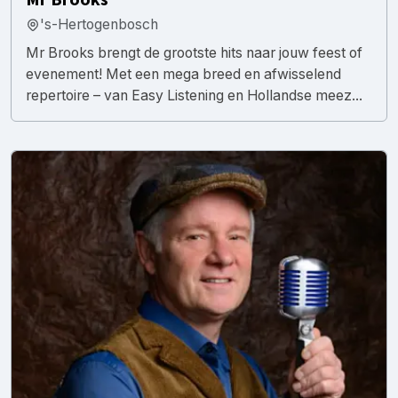
's-Hertogenbosch
Mr Brooks brengt de grootste hits naar jouw feest of
evenement! Met een mega breed en afwisselend
repertoire – van Easy Listening en Hollandse meez...