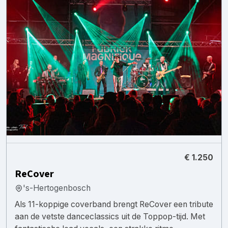
€ 1.250
ReCover
's-Hertogenbosch
Als 11-koppige coverband brengt ReCover een tribute
aan de vetste danceclassics uit de Toppop-tijd. Met