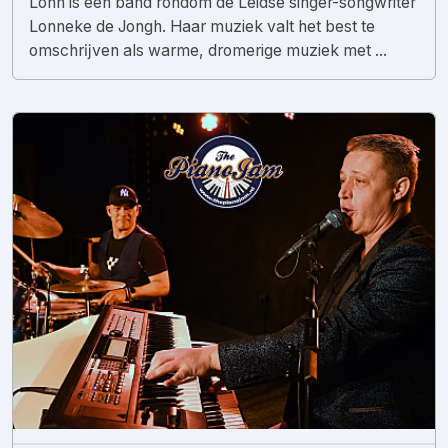
Lonn is een band rondom de Leidse singer-songwriter
Lonneke de Jongh. Haar muziek valt het best te
omschrĳven als warme, dromerige muziek met ...