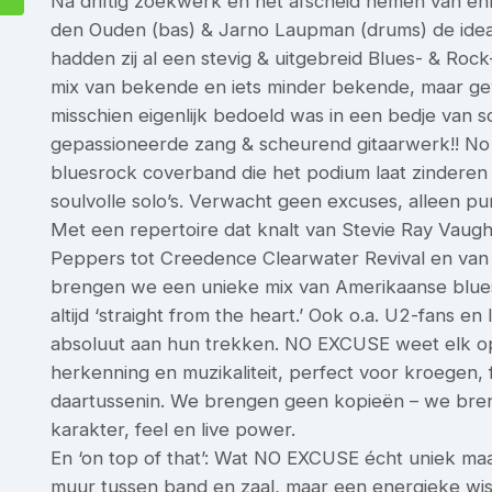
Na driftig zoekwerk en het afscheid nemen van e
den Ouden (bas) & Jarno Laupman (drums) de ideale
hadden zij al een stevig & uitgebreid Blues- & Ro
mix van bekende en iets minder bekende, maar gew
misschien eigenlijk bedoeld was in een bedje van s
gepassioneerde zang & scheurend gitaarwerk!! No
bluesrock coverband die het podium laat zinderen 
soulvolle solo’s. Verwacht geen excuses, alleen pu
Met een repertoire dat knalt van Stevie Ray Vaugh
Peppers tot Creedence Clearwater Revival en va
brengen we een unieke mix van Amerikaanse blues
altijd ‘straight from the heart.’ Ook o.a. U2-fans e
absoluut aan hun trekken. NO EXCUSE weet elk op
herkenning en muzikaliteit, perfect voor kroegen,
daartussenin. We brengen geen kopieën – we bre
karakter, feel en live power.
En ‘on top of that’: Wat NO EXCUSE écht uniek maa
muur tussen band en zaal, maar een energieke wis