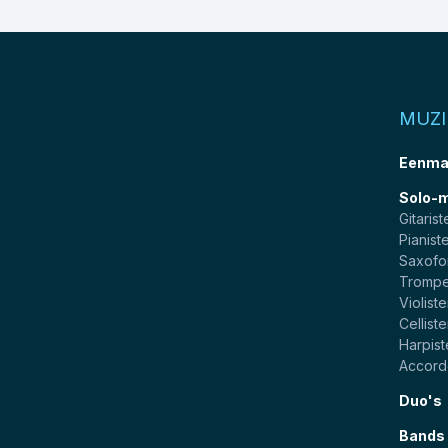
MUZ
Eenma
Solo-
Gitarist
Pianist
Saxofo
Trompe
Violist
Cellist
Harpis
Accord
Duo's
Bands