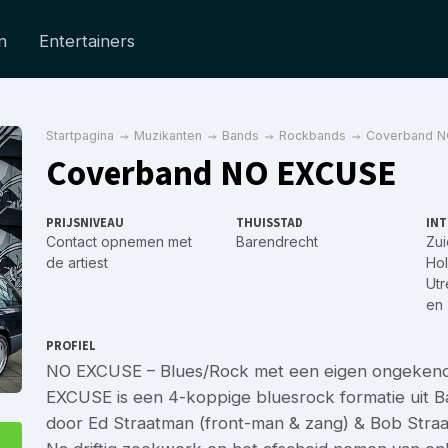
n
Entertainers
Startpagina
Muzikanten
Bands
Rockbands
Coverband 
Coverband NO EXCUSE
PRIJSNIVEAU
THUISSTAD
INT
Contact opnemen met
Barendrecht
Zui
de artiest
Hol
Utr
en
PROFIEL
NO EXCUSE – Blues/Rock met een eigen ongekend
EXCUSE is een 4-koppige bluesrock formatie uit B
door Ed Straatman (front-man & zang) & Bob Straa