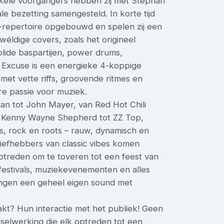
nkele voorgangers hebben zij met Stephan
 bezetting samengesteld. In korte tijd
ck-repertoire opgebouwd en spelen zij een
éldige covers, zoals het origineel
olide baspartijen, power drums,
 Excuse is een energieke 4-koppige
met vette riffs, groovende ritmes en
re passie voor muziek.
an tot John Mayer, van Red Hot Chili
n Kenny Wayne Shepherd tot ZZ Top,
, rock en roots – rauw, dynamisch en
n liefhebbers van classic vibes komen
treden om te toveren tot een feest van
 festivals, muziekevenementen en alles
ngen een geheel eigen sound met
kt? Hun interactie met het publiek! Geen
selwerking die elk optreden tot een