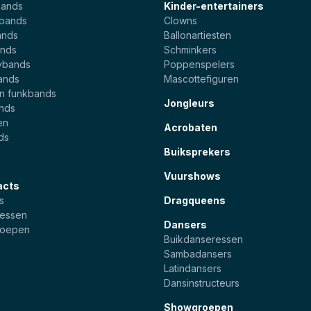
bands
Kinder-entertainers
ebands
Clowns
ands
Ballonartiesten
nds
Schminkers
ybands
Poppenspelers
ands
Mascottefiguren
en funkbands
Jongleurs
ands
en
Acrobaten
ds
Buiksprekers
Vuurshows
acts
s
Dragqueens
essen
Dansers
roepen
Buikdanseressen
Sambadansers
Latindansers
Dansinstructeurs
Showgroepen