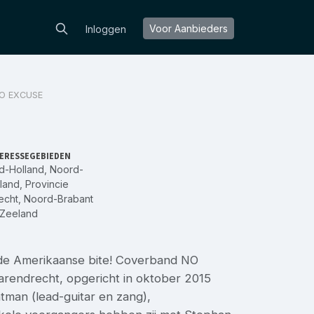
Voor Aanbieders
Inloggen
NO EXCUSE
ERESSEGEBIEDEN
d-Holland
,
Noord-
land
,
Provincie
echt
,
Noord-Brabant
Zeeland
e Amerikaanse bite! Coverband NO
arendrecht, opgericht in oktober 2015
tman (lead-guitar en zang),