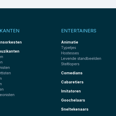
IKANTEN
ENTERTAINERS
nsorkesten
Animatie
Typetjes
muzikanten
Hostesses
en
Levende standbeelden
en
Steltlopers
nisten
ttisten
Comedians
en
Cabaretiers
en
ten
Imitatoren
eonisten
Goochelaars
Sneltekenaars