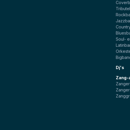
Cover
Tribut
Rockb
Jazzba
Countr
Bluesb
Soul- 
Latinb
Orkest
Bigban
Dj's
Zang-
Zanger
Zanger
Zangg