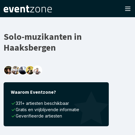
Solo-muzikanten in
Haaksbergen
Waarom Eventzone?
331+ artiesten beschikbaar
Gratis en vrijblijvende informatie
Geverifieerde artiesten