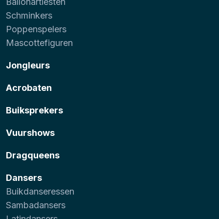
Ballonartiesten
Schminkers
Poppenspelers
Mascottefiguren
Jongleurs
Acrobaten
Buiksprekers
Vuurshows
Dragqueens
Dansers
Buikdanseressen
Sambadansers
Latindansers