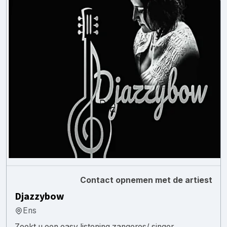
Contact opnemen met de artiest
Djazzybow
Ens
Zoekt u een easy listening zangeres/ singer