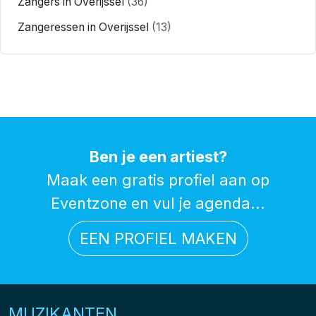
Zangers in Overijssel
(36)
Zangeressen in Overijssel
(13)
Ben je een artiest?
Maak een gratis profiel aan op
Eventzone en vul je agenda...
EEN PROFIEL MAKEN
MUZIKANTEN