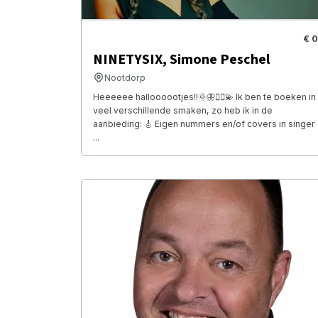
€ 0
NINETYSIX, Simone Peschel
Nootdorp
Heeeeee halloooootjes!!🌞🦋🧚‍♂️💫 Ik ben te boeken in
veel verschillende smaken, zo heb ik in de
aanbieding: 🎸 Eigen nummers en/of covers in singer
...