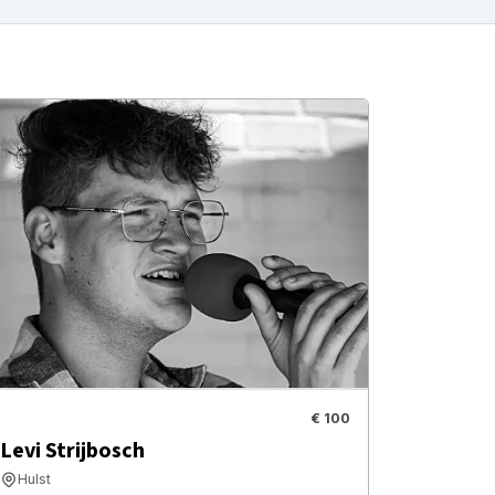
€ 100
Levi Strijbosch
Hulst