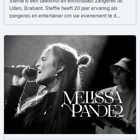
Steffie is een talentvol en enthousiast zangeres uit
Uden, Brabant. Steffie heeft 20 jaar ervaring als
zangeres en entertainer om uw evenement te d...