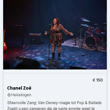
€ 150
Chanel Zoë
Hekelingen
​Sfeervolle Zang: Van Disney-magie tot Pop & Ballads ​
Zoekt u een zangeres die de juiste emotie weet te