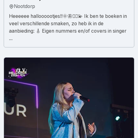
Nootdorp
Heeeeee halloooootjes!!🌞🦋🧚‍♂️💫 Ik ben te boeken in
veel verschillende smaken, zo heb ik in de
aanbieding: 🎸 Eigen nummers en/of covers in singer
...