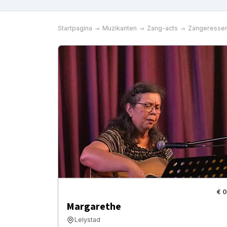
Startpagina
Muzikanten
Zang-acts
Zangeresse
€ 0
Margarethe
Lelystad