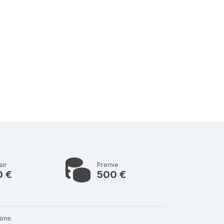
air
Premie
0 €
500 €
one.