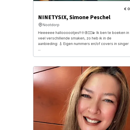
€ 0
NINETYSIX, Simone Peschel
Nootdorp
Heeeeee halloooootjes!!🌞🦋🧚‍♂️💫 Ik ben te boeken in
veel verschillende smaken, zo heb ik in de
aanbieding: 🎸 Eigen nummers en/of covers in singer
...