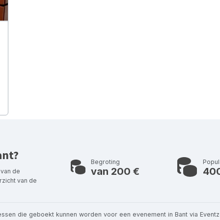
ant?
Begroting
Popul
van 200 €
40
 van de
zicht van de
essen die geboekt kunnen worden voor een evenement in Bant via Eventz