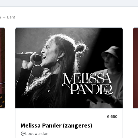
n
Bant
€ 650
Melissa Pander (zangeres)
Leeuwarden