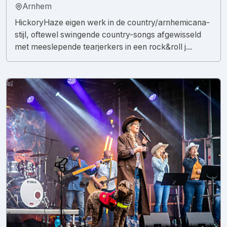
Arnhem
HickoryHaze eigen werk in de country/arnhemicana-
stijl, oftewel swingende country-songs afgewisseld
met meeslepende tearjerkers in een rock&roll j...