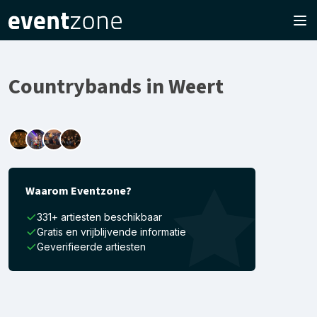
Countrybands in Weert
Waarom Eventzone?
331+ artiesten beschikbaar
Gratis en vrijblijvende informatie
Geverifieerde artiesten